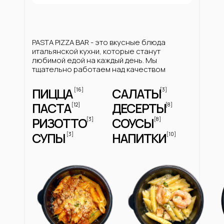
PASTA PIZZA BAR - это вкусные блюда
итальянской кухни, которые станут
любимой едой на каждый день. Мы
тщательно работаем над качеством
ПИЦЦА
САЛАТЫ
[16]
[3]
ПАСТА
ДЕСЕРТЫ
[12]
[8]
РИЗОТТО
СОУСЫ
[3]
[8]
СУПЫ
НАПИТКИ
[3]
[10]